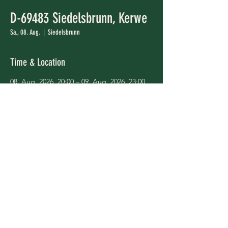
D-69483 Siedelsbrunn, Kerwe
Sa., 08. Aug.
  |  
Siedelsbrunn
Time & Location
08. Aug. 2026, 20:00 – 09. Aug. 2026, 23:00
Siedelsbrunn, 69483 Wald-Michelbach-
Siedelsbrunn, Deutschland
Share This Event