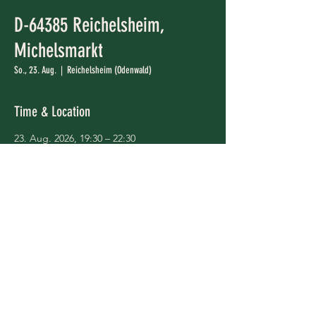
D-64385 Reichelsheim,
Michelsmarkt
So., 23. Aug.
  |  
Reichelsheim (Odenwald)
Time & Location
23. Aug. 2026, 19:30 – 22:30
Reichelsheim (Odenwald), Reichelsheim
(Odenwald), 64385 Reichelsheim
(Odenwald), Deutschland
Share This Event