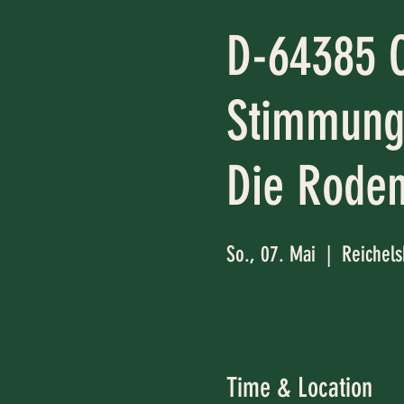
D-64385 O
Stimmung
Die Roden
So., 07. Mai
  |  
Reichel
Time & Location